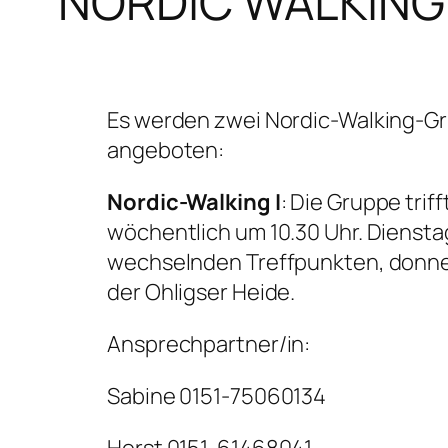
NORDIC WALKING
Es werden zwei Nordic-Walking-G
angeboten:
Nordic-Walking I
: Die Gruppe trif
wöchentlich um 10.30 Uhr. Diensta
wechselnden Treffpunkten, donners
der Ohligser Heide.
Ansprechpartner/in:
Sabine 0151-75060134
Horst 0151-61468041