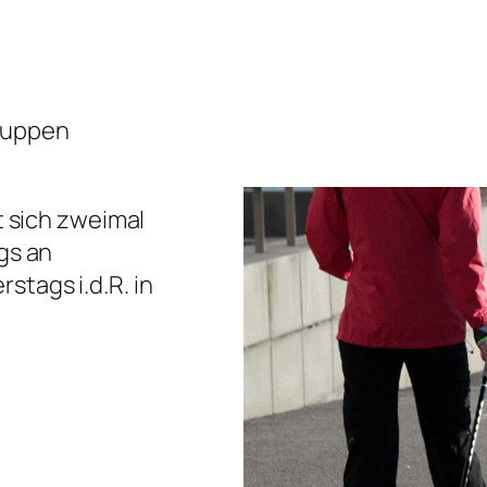
ruppen
ft sich zweimal
gs an
tags i.d.R. in